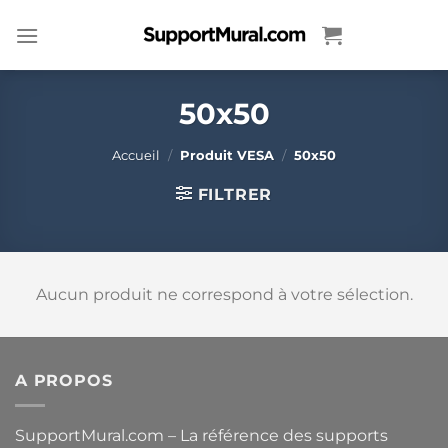
Passer
au
contenu
50x50
Accueil
/
Produit VESA
/
50x50
FILTRER
Aucun produit ne correspond à votre sélection.
A PROPOS
SupportMural.com – La référence des supports