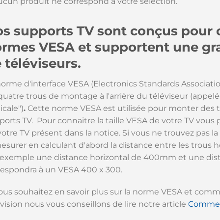
ucun produit ne correspond à votre sélection.
s supports TV sont conçus pour 
rmes VESA et supportent une gran
 téléviseurs.
norme d'interface VESA (Electronics Standards Associatio
 quatre trous de montage à l'arrière du téléviseur (appel
icale")
.
Cette norme VESA est utilisée pour monter des té
ports TV. Pour connaitre la taille VESA de votre TV vous 
votre TV présent dans la notice. Si vous ne trouvez pas 
mesurer en calculant d'abord la distance entre les trous
 exemple une distance horizontal de 400mm et une dis
respondra à un VESA 400 x 300.
vous souhaitez en savoir plus sur la norme VESA et comm
vision nous vous conseillons de lire notre article
Comment