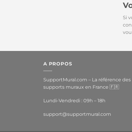
Vo
Si 
con
vou
A PROPOS
SupportMural.com – La référence des
supports muraux en France 🇫🇷
Lundi-Vendredi : 09h – 18h
support@supportmural.com