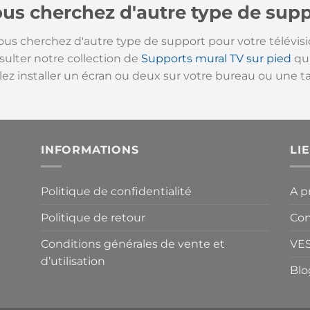
us cherchez d'autre type de sup
vous cherchez d'autre type de support pour votre télévis
sulter notre collection de
Supports mural TV sur pied
qui
lez installer un écran ou deux sur votre bureau ou une ta
INFORMATIONS
LI
Politique de confidentialité
A p
Politique de retour
Con
Conditions générales de vente et
VE
d’utilisation
Blo