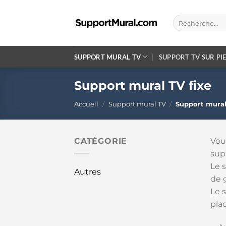
Passer
au
Recherche
pour :
contenu
SUPPORT MURAL TV
SUPPORT TV SUR PI
Support mural TV fixe
Accueil
/
Support mural TV
/
Support mural
CATÉGORIE
Vou
sup
Le s
Autres
de 
Le 
plac