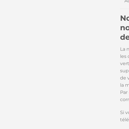
A
No
no
de
La 
les
vert
sup
de 
la 
Par
cor
Si 
télé