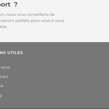
port ?
ion, nous vous conseillons de
 seront parfaits pour vous si vous
ble.
ENS UTILES
ropos
tact
SA
g