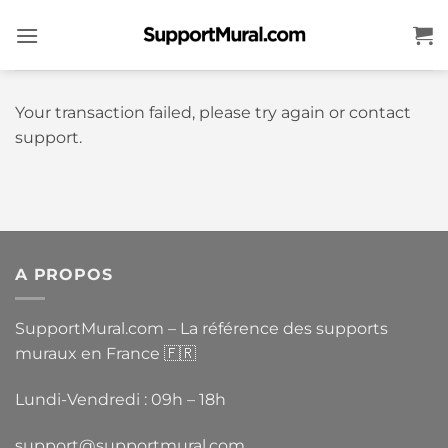
Passer
au
contenu
Your transaction failed, please try again or contact
support.
A PROPOS
SupportMural.com – La référence des supports
muraux en France 🇫🇷
Lundi-Vendredi : 09h – 18h
support@supportmural.com