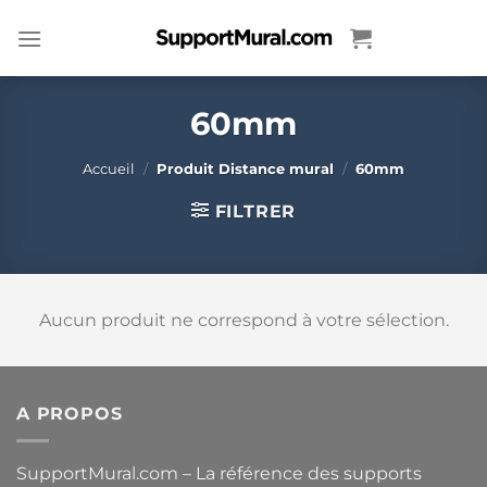
Passer
au
contenu
60mm
Accueil
/
Produit Distance mural
/
60mm
FILTRER
Aucun produit ne correspond à votre sélection.
A PROPOS
SupportMural.com – La référence des supports